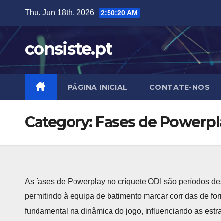
Skip
Thu. Jun 18th, 2026
2:50:21 AM
to
content
consiste.pt
PÁGINA INICIAL
CONTATE-NOS
Category:
Fases de Powerpl
As fases de Powerplay no críquete ODI são períodos de
permitindo à equipa de batimento marcar corridas de f
fundamental na dinâmica do jogo, influenciando as es