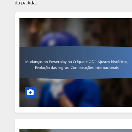
da partida.