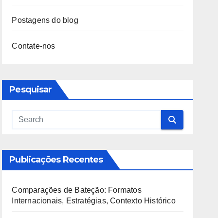
Postagens do blog
Contate-nos
Pesquisar
Publicações Recentes
Comparações de Bateção: Formatos
Internacionais, Estratégias, Contexto Histórico