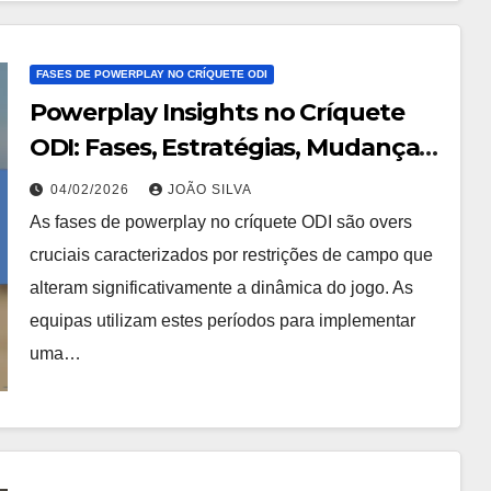
FASES DE POWERPLAY NO CRÍQUETE ODI
Powerplay Insights no Críquete
ODI: Fases, Estratégias, Mudanças
Históricas
04/02/2026
JOÃO SILVA
As fases de powerplay no críquete ODI são overs
cruciais caracterizados por restrições de campo que
alteram significativamente a dinâmica do jogo. As
equipas utilizam estes períodos para implementar
uma…