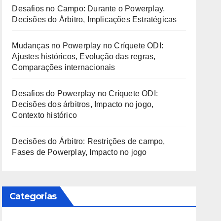
Desafios no Campo: Durante o Powerplay,
Decisões do Árbitro, Implicações Estratégicas
Mudanças no Powerplay no Críquete ODI:
Ajustes históricos, Evolução das regras,
Comparações internacionais
Desafios do Powerplay no Críquete ODI:
Decisões dos árbitros, Impacto no jogo,
Contexto histórico
Decisões do Árbitro: Restrições de campo,
Fases de Powerplay, Impacto no jogo
Categorias